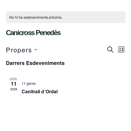
No hi ha esdeveniments pròxims.
Canicross Penedès
Naveg
Na
Propers
CERCA
LLIS
de
visual
Selecciona
Darrers Esdeveniments
vis
una
i
data.
Es
cerca
GEN.
11
d'Esd
11 gener
2026
Canitrail d´Ordal