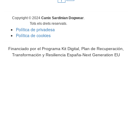
f
Copyright © 2024
Canix Sardinian Dogwear
.
Tots els drets reservats.
Política de privadesa
Política de cookies
Financiado por el Programa Kit Digital, Plan de Recuperación,
Transformación y Resiliencia España-Next Generation EU
Inicieu la sessió
La contrasenya ha de tenir un mínim de 8
caràcters de números i lletres, contenir almenys 1 lletra majúscula
Estic d'acord amb l'emmagatzematge i el tractament de les meves