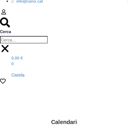
info@canix.cat
Cerca
0,00
€
0
Cistella
.
Calendari