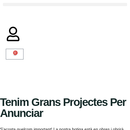
0
Tenim Grans Projectes Per
Anunciar
S'acosta quelcom important! La nostra botiga està en obres i obrirà