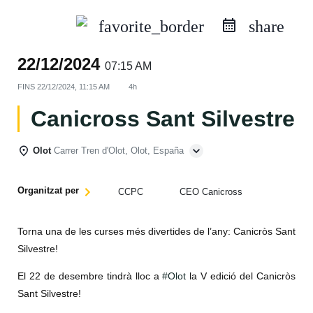
favorite_border
share
22/12/2024
07:15 AM
FINS
22/12/2024, 11:15 AM
4h
Canicross Sant Silvestre
Olot
Carrer Tren d'Olot, Olot, España
Organitzat per
CCPC
CEO Canicross
Torna una de les curses més divertides de l’any: Canicròs Sant
Silvestre!
El 22 de desembre tindrà lloc a
#Olot
la V edició del Canicròs
Sant Silvestre!