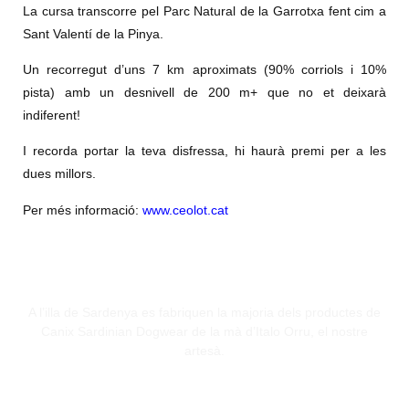
La cursa transcorre pel Parc Natural de la Garrotxa fent cim a
Sant Valentí de la Pinya.
Un recorregut d’uns 7 km aproximats (90% corriols i 10%
pista) amb un desnivell de 200 m+ que no et deixarà
indiferent!
I recorda portar la teva disfressa, hi haurà premi per a les
dues millors.
Per més informació:
www.ceolot.cat
A l’illa de Sardenya es fabriquen la majoria dels productes de
Canix Sardinian Dogwear de la mà d’Italo Orru, el nostre
artesà.