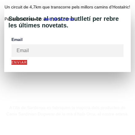
Un circuit de 4,7km que transcorre pels millors camins d’Hostalric!
Subscriu-te al nostre butlletí per rebre
Per més informació:
web de la cursa
les últimes novetats.
Email
ENVIAR
A l’illa de Sardenya es fabriquen la majoria dels productes de
Canix Sardinian Dogwear de la mà d’Italo Orru, el nostre artesà.