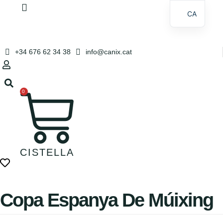
Vés
CA
al
contingut
ES
+34 676 62 34 38
info@canix.cat
0
CISTELLA
Copa Espanya De Múixing